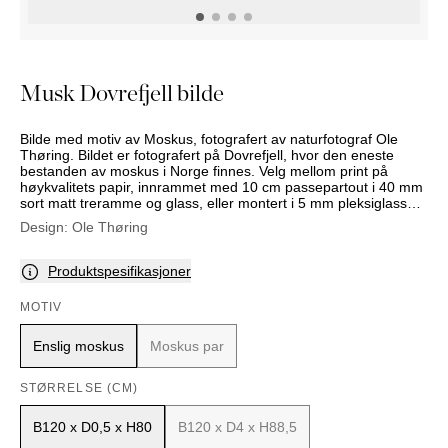
NATTBORD
KRUKKER
KURVER
Marbella
DEKOR
Palma
SPEIL
Musk Dovrefjell bilde
BORDDEKNING
Bilde med motiv av Moskus, fotografert av naturfotograf Ole
Thøring. Bildet er fotografert på Dovrefjell, hvor den eneste
bestanden av moskus i Norge finnes. Velg mellom print på
høykvalitets papir, innrammet med 10 cm passepartout i 40 mm
sort matt treramme og glass, eller montert i 5 mm pleksiglass
med skjult oppheng, uten ramme.
Design:
Ole Thøring
Produktspesifikasjoner
MOTIV
Enslig moskus
Moskus par
STØRRELSE (CM)
B120 x D0,5 x H80
B120 x D4 x H88,5