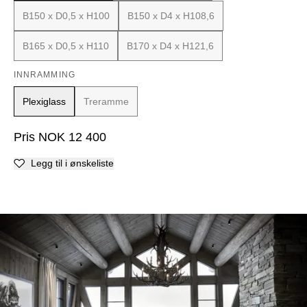
B150 x D0,5 x H100
B150 x D4 x H108,6
B165 x D0,5 x H110
B170 x D4 x H121,6
INNRAMMING
Plexiglass
Treramme
Pris
NOK
12 400
Legg til i ønskeliste