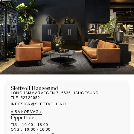
KOMMODER
TILLBEHÖR
SÄNGBORD
Marbella
Palma
Slettvoll
Haugesund
LONGHAMMARVEGEN 7
,
5536
HAUGESUND
TLF
:
52729052
INDESIGN@SLETTVOLL.NO
VISA KÖRVÄG
Öppettider
TIS
:
10:00 - 18:00
ONS
:
10:00 - 16:00