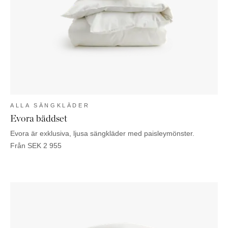
KOMMODER
TILLBEHÖR
SÄNGBORD
Marbella
Palma
ALLA SÄNGKLÄDER
Evora bäddset
Evora är exklusiva, ljusa sängkläder med paisleymönster.
Från
SEK
2 955