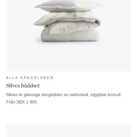
ALLA SÄNGKLÄDER
Silves bäddset
Silves är glansiga sängkläder av satinvävd, egyptisk bomull.
Från
SEK
1 965