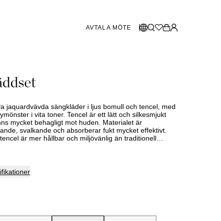
AVTALA MÖTE
BUTIKER SVERIGE
Välj språk:
äddset
Norsk
Göteborg
og 2026
Malmö
Dansk
Stockholm
va jaquardvävda sängkläder i ljus bomull och tencel, med
English
ymönster i vita toner. Tencel är ett lätt och silkesmjukt
ns mycket behagligt mot huden. Materialet är
Svenska
ande, svalkande och absorberar fukt mycket effektivt.
encel är mer hållbar och miljövänlig än traditionell
BUTIKER DANMARK
 då dess tillverkning kräver mycket mindre vatten och
Köbenhamn
fikationer
SHOWROOM SPANIEN
Marbella