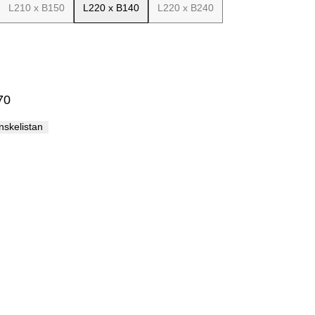
L210 x B150
L220 x B140
L220 x B240
Palma
70
önskelistan