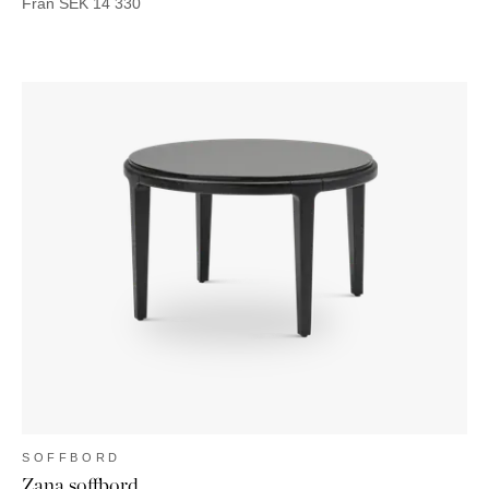
Från
SEK
14 330
SOFFBORD
Zana soffbord