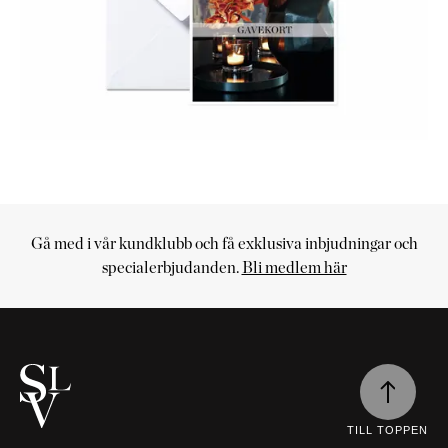
KOMMODER
TILLBEHÖR
SÄNGBORD
Marbella
Palma
Gå med i vår kundklubb och få exklusiva inbjudningar och
Kundvagn
specialerbjudanden.
Bli medlem här
Din
kundvagn
är
tom
Fortsätt
handla
TILL TOPPEN