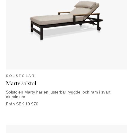
KOMMODER
TILLBEHÖR
SÄNGBORD
Marbella
Palma
SOLSTOLAR
Marty solstol
Solstolen Marty har en justerbar ryggdel och ram i svart
aluminium.
Från
SEK
19 970