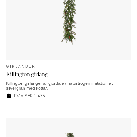
KOMMODER
TILLBEHÖR
SÄNGBORD
Marbella
Palma
GIRLANDER
Killington girlang
Killington girlanger är gjorda av naturtrogen imitation av
silvergran med kottar.
Från
SEK
1 475