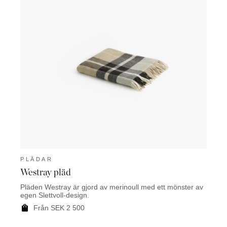
PLÄDAR
PLÄ
Westray pläd
Dora
Pläden Westray är gjord av merinoull med ett mönster av
Dora ä
egen Slettvoll-design.
linne.
Från SEK 2 500
F