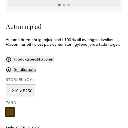
KOMMODER
TILLBEHÖR
SÄNGBORD
Marbella
Palma
Autumn pläd
Autumn är en härligt mjuk pläd i 100 % ull av högsta kvalitet.
Pläden har ett tidlöst paisleymönster i gyllene jordartade färger.
Produktspecifikationer
Se alternativ
STORLEK (CM)
L210 x B250
FÄRG