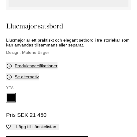
KOMMODER
TILLBEHÖR
SÄNGBORD
Marbella
Palma
Llucmajor satsbord
Llucmajor är ett praktiskt och elegant setbord i tre storlekar som
kan användas tillsammans eller separat.
Design:
Malene Birger
Produktspecifikationer
Se alternativ
YTA
Pris
SEK
21 450
Lägg till i önskelistan