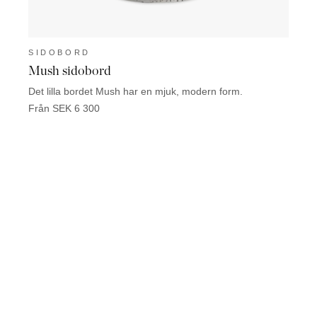
SIDOBORD
SID
Mush sidobord
Capr
Det lilla bordet Mush har en mjuk, modern form.
Bordet
East 
Från SEK 6 300
Från 