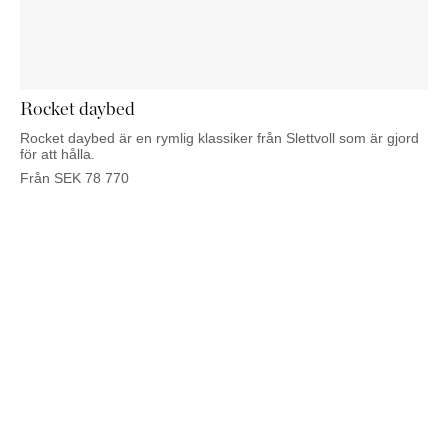
KOMMODER
TILLBEHÖR
SÄNGBORD
Marbella
Palma
Rocket daybed
Rocket daybed är en rymlig klassiker från Slettvoll som är gjord
för att hålla.
Från
SEK
78 770