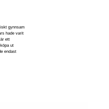
omiskt gynnsam
ars hade varit
är ett
 köpa ut
nde endast