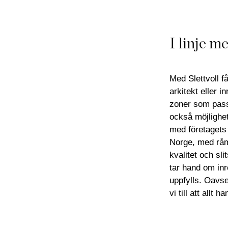
I linje m
Med Slettvoll f
arkitekt eller i
zoner som passa
också möjlighet
med företagets 
Norge, med råma
kvalitet och sl
tar hand om inre
uppfylls. Oavset
vi till att allt