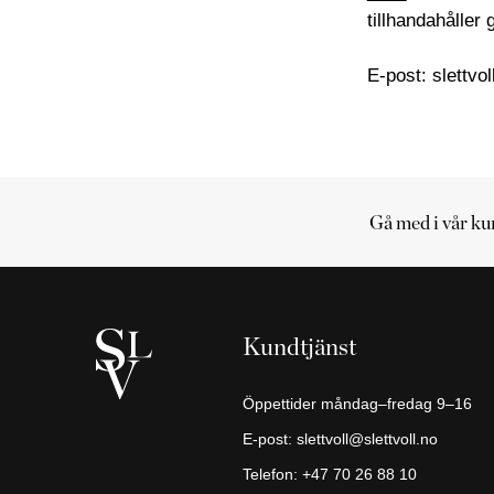
tillhandahåller 
E-post: slettvo
Gå med i vår ku
Kundvagn
Din
kundvagn
Kundtjänst
är
tom
Öppettider måndag–fredag 9–16
Fortsätt
E-post:
slettvoll@slettvoll.no
handla
Telefon:
+47 70 26 88 10