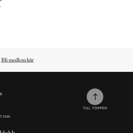
.
.
Bli medlem här
s
TILL TOPPEN
HT
2026
klubb