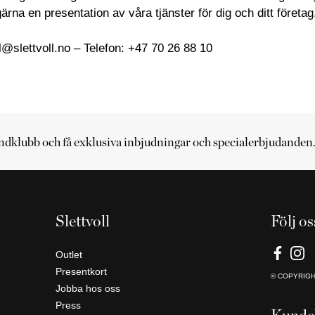
gärna en presentation av våra tjänster för dig och ditt företag
ll@slettvoll.no – Telefon: +47 70 26 88 10
ndklubb och få exklusiva inbjudningar och specialerbjudanden
Slettvoll
Följ os
Outlet
Presentkort
© COPYRIG
Jobba hos oss
Press
Kunde