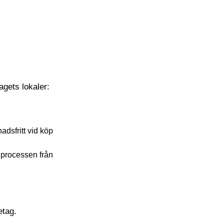
Palma
tagets lokaler:
dsfritt vid köp
v processen från
etag.