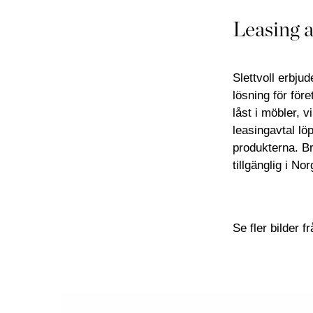
Leasing a
Slettvoll erbju
lösning för före
låst i möbler, 
leasingavtal löp
produkterna. Br
tillgänglig i Nor
Se fler bilder f