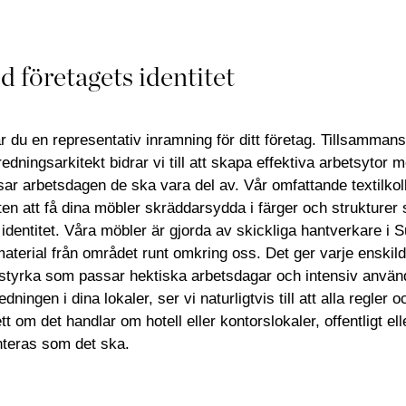
ed företagets identitet
år du en representativ inramning för ditt företag. Tillsamman
nredningsarkitekt bidrar vi till att skapa effektiva arbetsytor
r arbetsdagen de ska vara del av. Vår omfattande textilkoll
en att få dina möbler skräddarsydda i färger och strukturer s
identitet. Våra möbler är gjorda av skickliga hantverkare i 
terial från området runt omkring oss. Det ger varje enskil
itstyrka som passar hektiska arbetsdagar och intensiv använ
dningen i dina lokaler, ser vi naturligtvis till att alla regler 
t om det handlar om hotell eller kontorslokaler, offentligt ell
 hanteras som det ska.