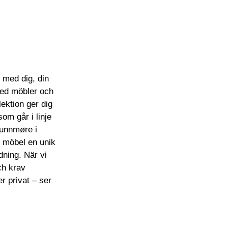
s med dig, din
 med möbler och
ektion ger dig
om går i linje
Sunnmøre i
d möbel en unik
dning. När vi
och krav
er privat – ser