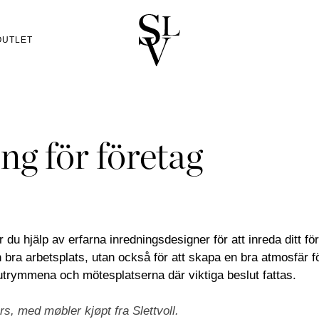
OUTLET
 NORGE
KATALOG
ㅤ
tion
n
Katalog 2025/2026
Ski
r
/Kolsås
Trädgårdsmöbelkatal
Oslo/Skøyen
ng för företag
RATION
läder
men
Katalog B2B
Stavanger
H LJUSHÅLLARE
GAR
RESÅRBOTTNAR
ner
sund
Beställ katalog
Trondheim
CH LJUS
BRICKOR
ASSER
SÄNGGAVLAR
GKLÄDER
BÄDDSET
ÖRNGOTT
ansand
Tønsberg
KÅLAR
BOXAR
BÖCKER
POR
SÄNGBORD
ÄNGÖVERKAST
GER
SKUDDAR
PLÄDAR
KRUKOR
arrea
trøm
Ålesund
CH KUDDAR
DEKOR
SPEL
GAVEKORT
Outlet
NING
BILDER
r du hjälp av erfarna inredningsdesigner för att inreda ditt fö
Gavekort
n bra arbetsplats, utan också för att skapa en bra atmosfär fö
ymmena och mötesplatserna där viktiga beslut fattas.
ers, med møbler kjøpt fra Slettvoll.