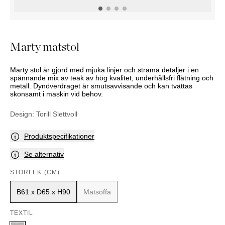
KOMMODER
TILLBEHÖR
SÄNGBORD
Marbella
Palma
Marty matstol
Marty stol är gjord med mjuka linjer och strama detaljer i en
spännande mix av teak av hög kvalitet, underhållsfri flätning och
metall. Dynöverdraget är smutsavvisande och kan tvättas
skonsamt i maskin vid behov.
Design:
Torill Slettvoll
Produktspecifikationer
Se alternativ
STORLEK (CM)
B61 x D65 x H90
Matsoffa
TEXTIL