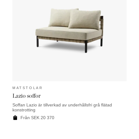
MATSTOLAR
MAT
Lazio soffor
Mart
Soffan Lazio är tillverkad av underhållsfri grå flätad
Hammoc
konstrotting
eller i
Från SEK 20 370
F