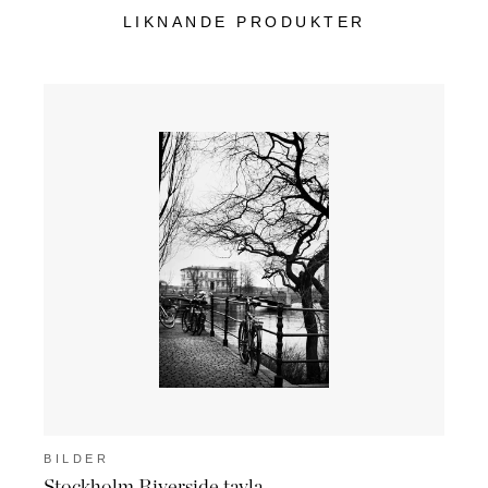
LIKNANDE PRODUKTER
BILDER
BIL
Stockholm Riverside tavla
Musk