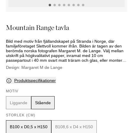
KOMMODER
TILLBEHÖR
SÄNGBORD
Marbella
Palma
Mountain Range tavla
Bild med motiv från fjällandskapet på Stranda i Norge, där
familjeföretaget Slettvoll kommer ifrån. Bilden är tagen av den
berömda norska fotografen Margaret M. de Lange. Välj mellan
utskrift på högkvalitativt papper, inramat med 10 cm
passepartout i 40 mm svart matt träram och glas, eller monterat
i 5 mm plexiglas med dold montering, utan ram.
Design:
Margaret M de Lange
Produktspecifikationer
MOTIV
Liggande
Stående
STORLEK (CM)
B100 x D0,5 x H150
B108,6 x D4 x H150