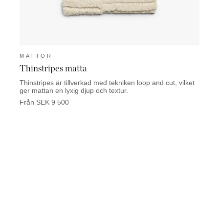
MATTOR
MAT
Thinstripes matta
Vinc
Thinstripes är tillverkad med tekniken loop and cut, vilket
Vince 
ger mattan en lyxig djup och textur.
mohai
Från SEK 9 500
Från 