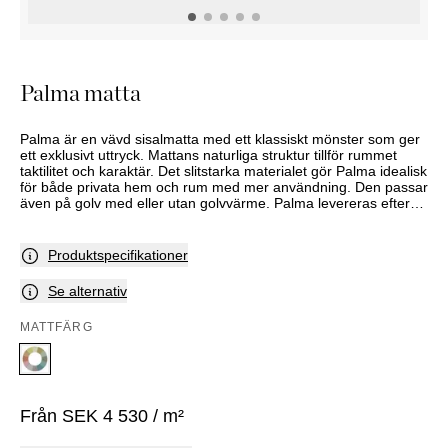
KOMMODER
TILLBEHÖR
SÄNGBORD
Marbella
Palma
Palma matta
Palma är en vävd sisalmatta med ett klassiskt mönster som ger
ett exklusivt uttryck. Mattans naturliga struktur tillför rummet
taktilitet och karaktär. Det slitstarka materialet gör Palma idealisk
för både privata hem och rum med mer användning. Den passar
även på golv med eller utan golvvärme. Palma levereras efter
mått i fyra olika, varma färgtoner.
Produktspecifikationer
Se alternativ
MATTFÄRG
Från
SEK
4 530
/ m²