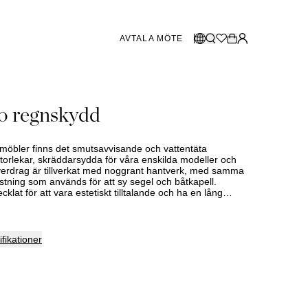
AVTALA MÖTE
BUTIKER SVERIGE
Välj språk:
o regnskydd
Norsk
Göteborg
og 2026
Malmö
Dansk
Stockholm
temöbler finns det smutsavvisande och vattentäta
English
storlekar, skräddarsydda för våra enskilda modeller och
verdrag är tillverkat med noggrant hantverk, med samma
Svenska
ustning som används för att sy segel och båtkapell.
cklat för att vara estetiskt tilltalande och ha en lång
BUTIKER DANMARK
är det används dagligen och utsätts för regn, kyla och
V-resistent Oeko-Tex-certifierat polyestertyg på 230 g/m²
are på 2000 mm (måttet som anger hur vattentätt ett tyg
Köbenhamn
egnskydden mycket höga krav på kvalitet, hållbarhet och
fikationer
har fem års fullständig vattentäthetsgaranti.
SHOWROOM SPANIEN
Marbella