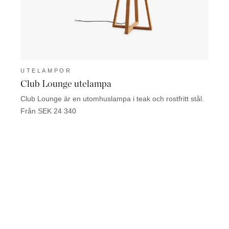
UTELAMPOR
UTE
Club Lounge utelampa
Dome
Club Lounge är en utomhuslampa i teak och rostfritt stål.
F
Från SEK 24 340