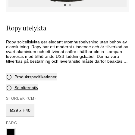
KOMMODER
TILLBEHÖR
SÄNGBORD
Marbella
Palma
Ropy utelykta
Ropy solcellslykta ger elegant utomhusbelysning utan behov av
elanslutning. Ropy har ett modernt utseende och är tillverkad av
svart aluminium och ett tvinnat snöre i hållbar olefin. Lampan
levereras med tillhörande USB-laddningskabel. Denna vara
tillverkas på beställning och leveranstid måste därför beaktas.
Sortiment och utbud varierar mellan butikerna. Kontakta din
närmaste Slettvoll-butik för mer information.
Produktspecifikationer
Se alternativ
STORLEK (CM)
Ø29 x H40
FÄRG