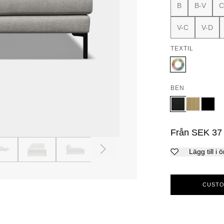
B
B-V
C
V-C
V-D
TEXTIL
BEN
Från
SEK
37
4
5
6
7
Lägg till i 
CUSTO