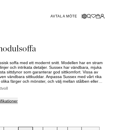
AVTALA MÖTE
BUTIKER SVERIGE
Välj språk:
modulsoffa
Norsk
Göteborg
og 2026
Malmö
Dansk
Stockholm
ssisk soffa med ett modernt snitt. Modellen har en stram
English
injer och intrikata detaljer. Sussex har vändbara, mjuka
sta sittdynor som garanterar god sittkomfort. Vissa av
Svenska
ven vändbara sittkuddar. Anpassa Sussex med vårt rika
 i olika färger och mönster, och välj mellan stålben eller
BUTIKER DANMARK
ssiv ek.
ttvoll
Köbenhamn
fikationer
SHOWROOM SPANIEN
Marbella