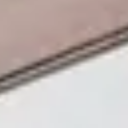
PUFFER
KRUKKER
SOLSENGE
KURVER
Marbella
HÆNGEKØJE
DEKORATION
Palma
TILBEHØR
SPEJLE
BORDDÆKNING
BILLEDER