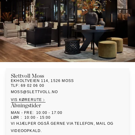
PUFFER
KRUKKER
SOLSENGE
KURVER
Marbella
HÆNGEKØJE
DEKORATION
Palma
TILBEHØR
SPEJLE
BORDDÆKNING
BILLEDER
Slettvoll
Moss
EKHOLTVEIEN 114
,
1526
MOSS
TLF
:
69 02 06 00
MOSS@SLETTVOLL.NO
VIS KØRERUTE
Åbningstider
MAN
- FRE
:
10:00 - 17:00
LØR
:
10:00 - 15:00
VI HJÆLPER OGSÅ GERNE VIA TELEFON, MAIL OG
VIDEOOPKALD.