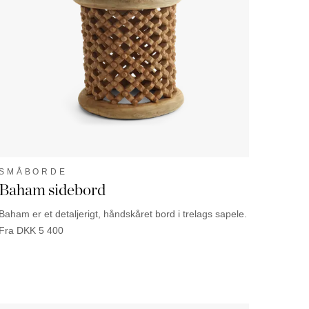
Palma
SMÅBORDE
Baham sidebord
Baham er et detaljerigt, håndskåret bord i trelags sapele.
Fra
DKK
5 400