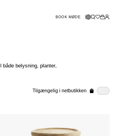
BOOK MØDE
BUTIKKER SVERIGE
Vælg sprog
Norsk
Göteborg
Malmö
Dansk
l både belysning, planter,
Stockholm
English
.
Svenska
BUTIKKER DANMARK
Tilgængelig i netbutikken
København
SHOWROOM SPANIEN
Marbella