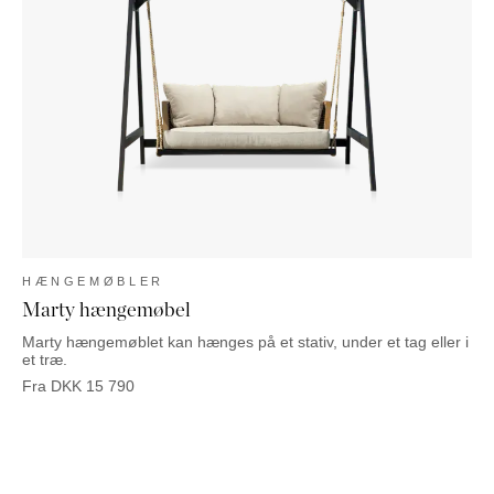
PUFFER
KRUKKER
SOLSENGE
KURVER
Marbella
HÆNGEKØJE
DEKORATION
Palma
TILBEHØR
SPEJLE
BORDDÆKNING
BILLEDER
HÆNGEMØBLER
Marty hængemøbel
Marty hængemøblet kan hænges på et stativ, under et tag eller i
et træ.
Fra
DKK
15 790