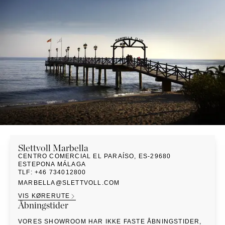
PUFFER
KRUKKER
SOLSENGE
KURVER
Marbella
HÆNGEKØJE
DEKORATION
Palma
TILBEHØR
SPEJLE
BORDDÆKNING
BILLEDER
Slettvoll
Marbella
CENTRO COMERCIAL EL PARAÍSO
,
ES-29680
ESTEPONA MÁLAGA
TLF
:
+46 734012800
MARBELLA@SLETTVOLL.COM
VIS KØRERUTE
Åbningstider
VORES SHOWROOM HAR IKKE FASTE ÅBNINGSTIDER,