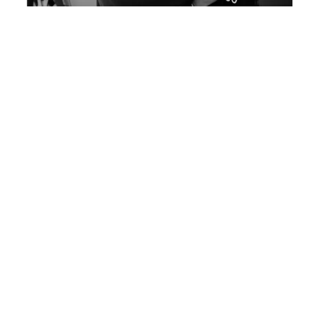
YDELSER
Levering
Hos Slettvoll skal du som kunde føle, at vi tager hånd om dig,
lige fra du træder ind i butikken, til din vare er leveret og
færdigsamlet – uanset om det er hjemme hos dig selv eller i
ferieboligen. Derfor tilbyder vi udvidet service, når vi leverer
møblerne.