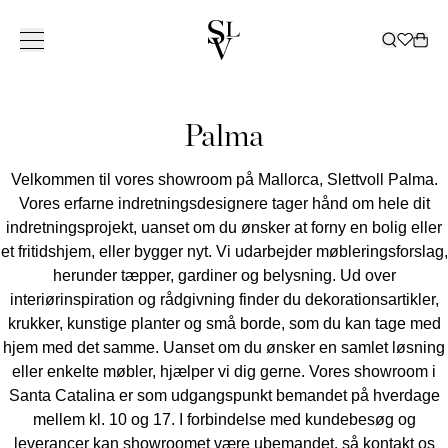
KOLLEKTION
INSPIRATION
TJENESTER
BUTIKKER
KATALOG
ㅤ
BUTIKKER
Om Slettvoll
NORGE
SVERIGE
Palma
Vores historie
Hele kollektionen
Alle
Levering
Tæpper
Bestil katalog
Ski
Vores filosofi
Sofaer
Inspirerende hjem
Kundeklub
Dekoration
Katalog 2025 / 2026
Oslo/Skøyen
Bergen
Göteborg
VORES
ALLE
Velkommen til vores showroom på Mallorca, Slettvoll Palma.
Håndværk
Stole
Slettvoll + Hadeland
Indretningshjælp
Senge
Katalog Havemøbler
Stavanger
Bærum/Kolsås
Malmö
HISTORIE
TÆPPER
VORES
ALLE SOFAER
AL
Vores erfarne indretningsdesignere tager hånd om hele dit
Bæredygtighed
Borde
Uderum
Sengetøj
Katalog B2B
Trondheim
Drammen
Stockholm
ARVEN
GULVTÆPPER
FILOSOFI
2-4 SÆDER
DEKORATION
KVALITET
ALLE STOLE
ALLE SENGE
indretningsprojekt, uanset om du ønsker at forny en bolig eller
Opbevaring
Feriebolig
Gardiner
Tønsberg
Haugesund
UDENDØRS
Å SKAPE ET
MODULSOFAER
VASER OG
DER HOLDER
LÆNESTOLE
BOXMADRASSER
BÆREDYGTIGHED
ALLE BORDE
ALT SENGETØJ
et fritidshjem, eller bygger nyt. Vi udarbejder møbleringsforslag,
Havemøbler
Gardiner
Outlet
Ålesund
HJEM
Kristiansand
DIVANER
LYSGLAS
SPISESTOLE
TOPMADRASSER
SOFABORDE
SENGESÆT
AL
GARDINTEKSTILER
herunder tæpper, gardiner og belysning. Ud over
DAYBEDS
LANTERNER
GAVEKORT
Belysning
Malene Birger
Sommersalg
Outlet
BUTIKKER
Lillestrøm
BARSTOLE
SENGEGAVLE
SPISEBORDE
PUDEBETRÆK
OPBEVARING
ALLE HAVEMØBLER
SPISESOFAER
OG LYS
interiørinspiration og rådgivning finder du dekorationsartikler,
PUFFER
SENGEKAPPER
Virksomhed
Moss
DANMARK
SMÅ BORDE
LAGNER
SKABE
ALLE
AL BELYSNING
BAKKER
Gavekort
krukker, kunstige planter og små borde, som du kan tage med
SKRIVEBORDE
SENGETÆPPER
HYLDER
HAVEMØBELSERIER
GULVLAMPER
FADE OG
DYNER OG
hjem med det samme. Uanset om du ønsker en samlet løsning
København
SKÆNKE OG
SOFAER
BORDLAMPER
SKÅLE
HOVEDPUDER
KONSOLBORDE
eller enkelte møbler, hjælper vi dig gerne. Vores showroom i
SOFABORD
LOFTSLAMPER
KASSER
TV-BÆNKE
SPISESTOLE
Santa Catalina er som udgangspunkt bemandet på hverdage
VÆGLAMPER
BØGER
KOMMODER
SPISEBORD
UDENDØRSLAMPER
PYNTEPUDER
SHOWROOM
mellem kl. 10 og 17. I forbindelse med kundebesøg og
NATBORDE
LOUNGESTOLE
PLAIDER
leverancer kan showroomet være ubemandet, så kontakt os
SPANIEN