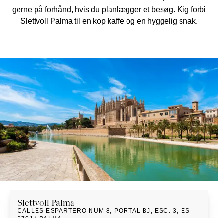
PUFFER
KRUKKER
gerne på forhånd, hvis du planlægger et besøg. Kig forbi
SOLSENGE
KURVER
Marbella
Slettvoll Palma til en kop kaffe og en hyggelig snak.
HÆNGEKØJE
DEKORATION
Palma
TILBEHØR
SPEJLE
BORDDÆKNING
BILLEDER
Slettvoll
Palma
CALLES ESPARTERO NUM 8, PORTAL BJ, ESC. 3
,
ES-