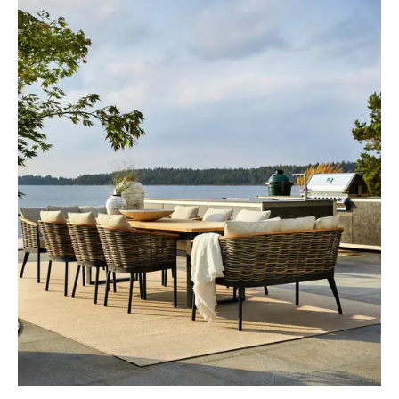
PUFFER
KRUKKER
SOLSENGE
KURVER
Marbella
HÆNGEKØJE
DEKORATION
Palma
TILBEHØR
SPEJLE
BORDDÆKNING
BILLEDER