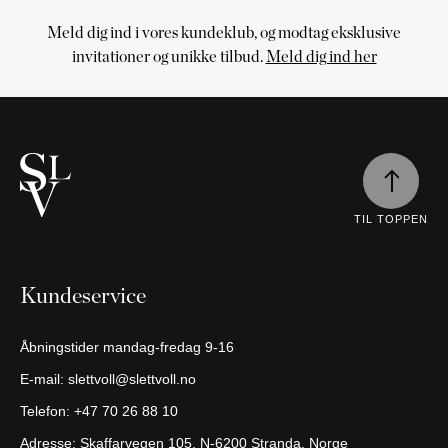
Meld dig ind i vores kundeklub, og modtag eksklusive
Indkøbskurv
invitationer og unikke tilbud.
Meld dig ind her
Indkøbskurven
er
tom
Fortsæt
med at
handle
TIL TOPPEN
Kundeservice
Åbningstider mandag-fredag 9-16
E-mail:
slettvoll@slettvoll.no
Telefon:
+47 70 26 88 10
Adresse: Skaffarvegen 105, N-6200 Stranda, Norge