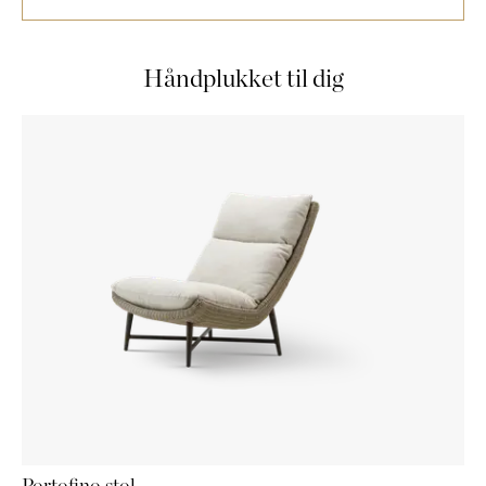
Håndplukket til dig
Portofino stol
Ha