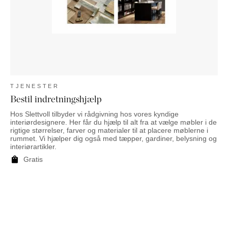
PUFFER
KRUKKER
SOLSENGE
KURVER
Marbella
HÆNGEKØJE
DEKORATION
Palma
TILBEHØR
SPEJLE
BORDDÆKNING
BILLEDER
TJENESTER
Bestil indretningshjælp
Hos Slettvoll tilbyder vi rådgivning hos vores kyndige
interiørdesignere. Her får du hjælp til alt fra at vælge møbler i de
rigtige størrelser, farver og materialer til at placere møblerne i
rummet. Vi hjælper dig også med tæpper, gardiner, belysning og
interiørartikler.
Gratis