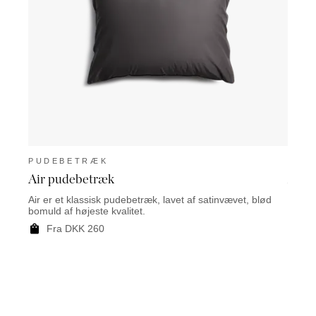
PUDEBETRÆK
PUD
Air pudebetræk
Air 
Air er et klassisk pudebetræk, lavet af satinvævet, blød
Air Fr
bomuld af højeste kvalitet.
med g
Fra DKK 260
F