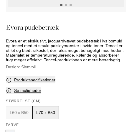
PUFFER
KRUKKER
SOLSENGE
KURVER
Marbella
HÆNGEKØJE
DEKORATION
Palma
TILBEHØR
SPEJLE
Evora pudebetræk
BORDDÆKNING
BILLEDER
Evora er et eksklusivt, jacquardvævet pudebetræk i lys bomuld
og tencel med et smukt paisleymønster i hvide toner. Tencel er
et let og blødt silkestof, der føles meget behageligt mod huden.
Materialet er temperaturregulerende, kølende og absorberer
fugt meget effektivt. Tencel-produktionen er mere bæredygtig og
miljøvenlig end traditionel tekstilproduktion, da det kræver meget
Design:
Slettvoll
mindre vand og energi at producere.
Produktspecifikationer
Se muligheder
STØRRELSE (CM)
L60 x B50
L70 x B50
FARVE