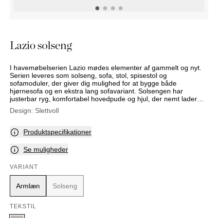
PUFFER
KRUKKER
SOLSENGE
KURVER
Marbella
HÆNGEKØJE
DEKORATION
Palma
TILBEHØR
SPEJLE
Lazio solseng
BORDDÆKNING
BILLEDER
I havemøbelserien Lazio mødes elementer af gammelt og nyt.
Serien leveres som solseng, sofa, stol, spisestol og
sofamoduler, der giver dig mulighed for at bygge både
hjørnesofa og en ekstra lang sofavariant. Solsengen har
justerbar ryg, komfortabel hovedpude og hjul, der nemt lader
den flyttes rundt. Du kan også vælge armlæn i sort aluminium
Design:
Slettvoll
mod tillæg i pris. Lazio er udført i vedligeholdelsesfri, gråmeleret
flet og sort aluminium, i en stil, der kan bringe tankerne tilbage til
kolonitiden. Sammen med den kraftige, moderne materialebrug
Produktspecifikationer
skabes et spændende, kontrastfyldt udtryk. Det gør også, at
modellen vil kunne passe godt ind i både klassiske og moderne
Se muligheder
omgivelser. Lazio er lavet i holdbare materialer, der kræver lidt
vedligehold.
VARIANT
Armlæn
Solseng
TEKSTIL