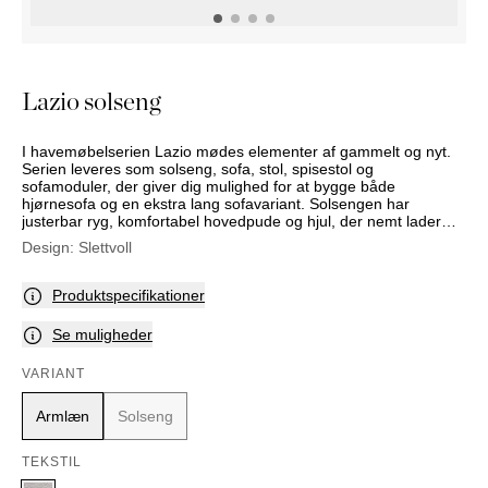
PUFFER
KRUKKER
SOLSENGE
KURVER
Marbella
HÆNGEKØJE
DEKORATION
Palma
TILBEHØR
SPEJLE
Lazio solseng
BORDDÆKNING
BILLEDER
I havemøbelserien Lazio mødes elementer af gammelt og nyt.
Serien leveres som solseng, sofa, stol, spisestol og
sofamoduler, der giver dig mulighed for at bygge både
hjørnesofa og en ekstra lang sofavariant. Solsengen har
justerbar ryg, komfortabel hovedpude og hjul, der nemt lader
den flyttes rundt. Du kan også vælge armlæn i sort aluminium
Design:
Slettvoll
mod tillæg i pris. Lazio er udført i vedligeholdelsesfri, gråmeleret
flet og sort aluminium, i en stil, der kan bringe tankerne tilbage til
kolonitiden. Sammen med den kraftige, moderne materialebrug
Produktspecifikationer
skabes et spændende, kontrastfyldt udtryk. Det gør også, at
modellen vil kunne passe godt ind i både klassiske og moderne
Se muligheder
omgivelser. Lazio er lavet i holdbare materialer, der kræver lidt
vedligehold.
VARIANT
Armlæn
Solseng
TEKSTIL