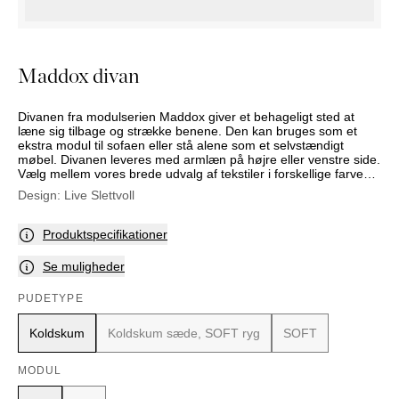
PUFFER
KRUKKER
SOLSENGE
KURVER
Marbella
HÆNGEKØJE
DEKORATION
Palma
TILBEHØR
SPEJLE
Maddox divan
BORDDÆKNING
BILLEDER
Divanen fra modulserien Maddox giver et behageligt sted at
læne sig tilbage og strække benene. Den kan bruges som et
ekstra modul til sofaen eller stå alene som et selvstændigt
møbel. Divanen leveres med armlæn på højre eller venstre side.
Vælg mellem vores brede udvalg af tekstiler i forskellige farver
og mønstre. Med forskellige design og blødhedsgrader på
Design:
Live Slettvoll
puderne kan både sofaens udtryk og siddekomfort varieres efter
dine præferencer.
Produktspecifikationer
Se muligheder
PUDETYPE
Koldskum
Koldskum sæde, SOFT ryg
SOFT
MODUL