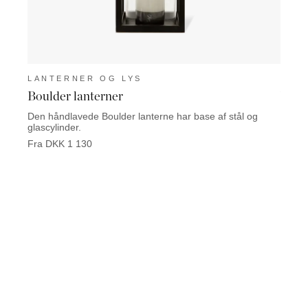
LANTERNER OG LYS
LAN
Boulder lanterner
Valo
Den håndlavede Boulder lanterne har base af stål og
Valoma
glascylinder.
Fra D
Fra DKK 1 130