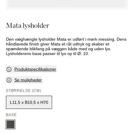
PUFFER
KRUKKER
SOLSENGE
KURVER
Marbella
HÆNGEKØJE
DEKORATION
Palma
TILBEHØR
SPEJLE
Mata lysholder
BORDDÆKNING
BILLEDER
Den væghængte lysholder Mata er udført i mørk messing. Dens
håndlavede finish giver Mata et råt udtryk og skaber et
spændende blikfang på væggen både med og uden lys.
Lysholderens base passer til lys op til Ø: 10.
Produktspecifikationer
Se muligheder
STØRRELSE (CM)
L11,5 x B10,5 x H70
BASE