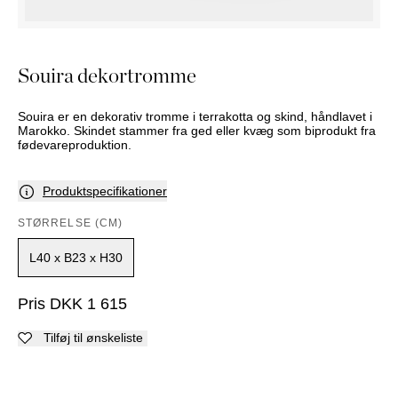
PUFFER
KRUKKER
SOLSENGE
KURVER
Marbella
HÆNGEKØJE
DEKORATION
Palma
TILBEHØR
SPEJLE
Souira dekortromme
BORDDÆKNING
BILLEDER
Souira er en dekorativ tromme i terrakotta og skind, håndlavet i
Marokko. Skindet stammer fra ged eller kvæg som biprodukt fra
fødevareproduktion.
Produktspecifikationer
STØRRELSE (CM)
L40 x B23 x H30
Pris
DKK
1 615
Tilføj til ønskeliste