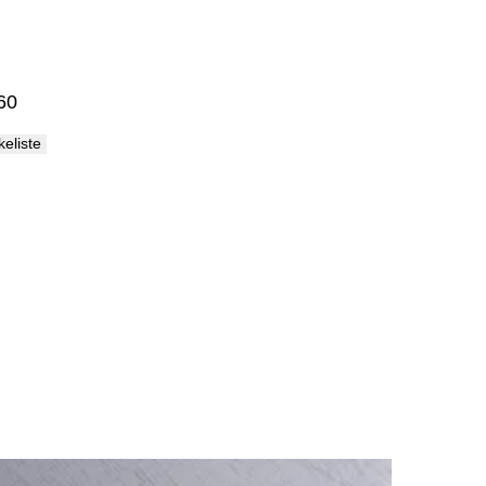
Palma
60
skeliste