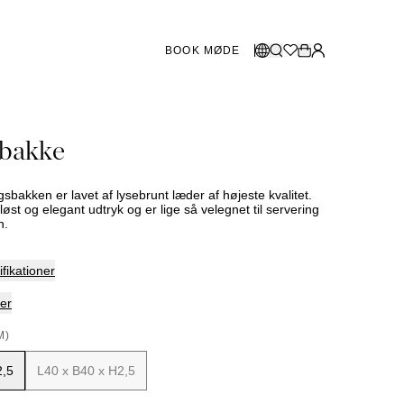
BOOK MØDE
BUTIKKER SVERIGE
Vælg sprog
bakke
Norsk
Göteborg
Malmö
Dansk
Stockholm
bakken er lavet af lysebrunt læder af højeste kvalitet.
English
løst og elegant udtryk og er lige så velegnet til servering
n.
Svenska
BUTIKKER DANMARK
fikationer
København
er
M)
SHOWROOM SPANIEN
2,5
L40 x B40 x H2,5
Marbella