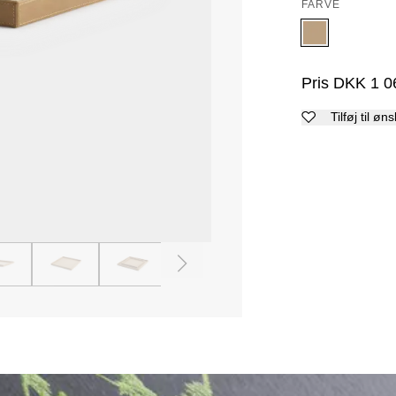
FARVE
Pris
DKK
1 0
Tilføj til øn
4
5
6