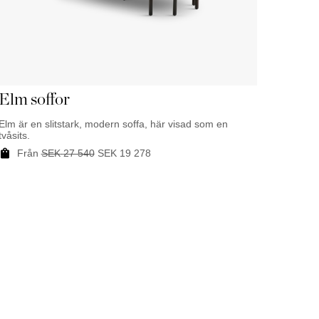
Palma
Elm soffor
Elm är en slitstark, modern soffa, här visad som en
tvåsits.
Från
SEK
27 540
SEK
19 278