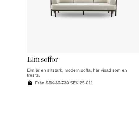
Elm soffor
Elm är en slitstark, modern soffa, här visad som en
tresits.
Från
SEK
35 730
SEK
25 011