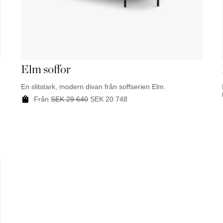
Elm soffor
En slitstark, modern divan från soffserien Elm.
Från
SEK
29 640
SEK
20 748