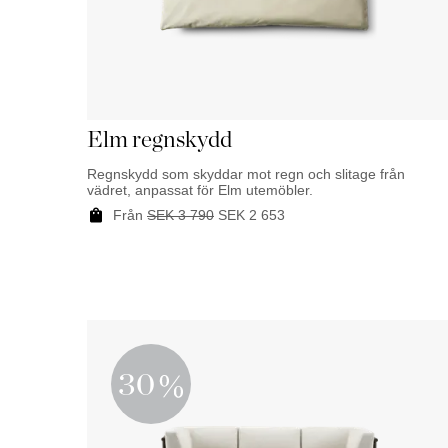
Elm regnskydd
Regnskydd som skyddar mot regn och slitage från
vädret, anpassat för Elm utemöbler.
Från
SEK
3 790
SEK
2 653
30