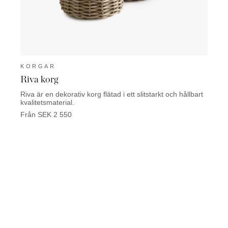
KORGAR
KOR
Riva korg
Guar
Riva är en dekorativ korg flätad i ett slitstarkt och hållbart
Tidskr
kvalitetsmaterial.
läder.
Från SEK 2 550
Från 