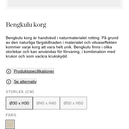
KOMMODER
TILLBEHÖR
SÄNGBORD
Marbella
Palma
Bengkulu korg
Bengkulu korg är handvävd i naturmaterialet rotting. På grund
av den naturliga färgskillnaden i materialet och vitvaseffekten
kommer varje korg att vara helt unik. Bengkulu finns i olika
storlekar och kan användas för förvaring, i kombination med
krukor och som vackra krukskydd.
Produktspecifikationer
Se alternativ
STORLEK (CM)
Ø30 x H30
Ø40 x H40
Ø50 x H50
FÄRG