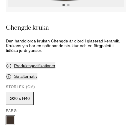
KOMMODER
TILLBEHÖR
SÄNGBORD
Marbella
Palma
Chengde kruka
Den handgjorda krukan Chengde är gjord i glaserad keramik.
Krukans yta har en spännande struktur och en färgpalett i
tidlösa jordnyanser.
Produktspecifikationer
Se alternativ
STORLEK (CM)
Ø20 x H40
FÄRG