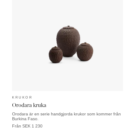
KRUKOR
KRU
Orodara kruka
Bama
Orodara är en serie handgjorda krukor som kommer från
Bamako
Burkina Faso.
Från 
Från SEK 1 230