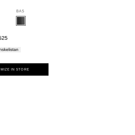
Palma
BAS
525
önskelistan
MIZE IN STORE