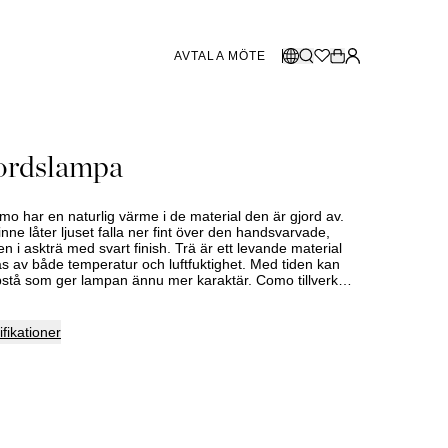
AVTALA MÖTE
BUTIKER SVERIGE
Välj språk:
ordslampa
Norsk
Göteborg
og 2026
Malmö
Dansk
Stockholm
 har en naturlig värme i de material den är gjord av.
English
ne låter ljuset falla ner fint över den handsvarvade,
 i askträ med svart finish. Trä är ett levande material
Svenska
 av både temperatur och luftfuktighet. Med tiden kan
stå som ger lampan ännu mer karaktär. Como tillverkas
BUTIKER DANMARK
Denna vara tillverkas på beställning och leveranstid måste
Sortiment och utbud varierar mellan butikerna. Kontakta
tvoll-butik för mer information.
Köbenhamn
fikationer
SHOWROOM SPANIEN
Marbella