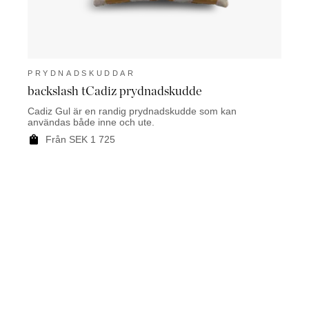
PRYDNADSKUDDAR
PRY
backslash tCadiz prydnadskudde
Fras
Cadiz Gul är en randig prydnadskudde som kan
Frasca
användas både inne och ute.
svartr
Från SEK 1 725
F