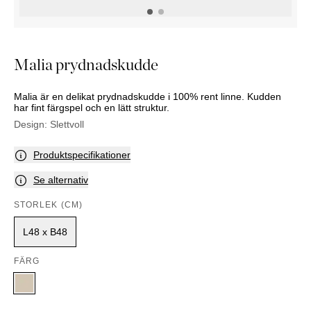
KOMMODER
TILLBEHÖR
SÄNGBORD
Marbella
Palma
Malia prydnadskudde
Malia är en delikat prydnadskudde i 100% rent linne. Kudden
har fint färgspel och en lätt struktur.
Design:
Slettvoll
Produktspecifikationer
Se alternativ
STORLEK (CM)
L48 x B48
FÄRG