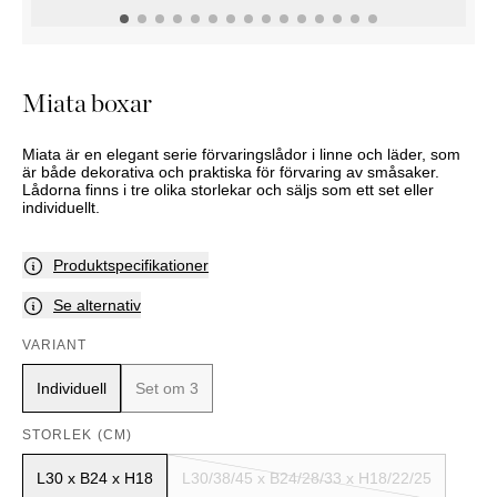
KOMMODER
TILLBEHÖR
SÄNGBORD
Marbella
Palma
Miata boxar
Miata är en elegant serie förvaringslådor i linne och läder, som
är både dekorativa och praktiska för förvaring av småsaker.
Lådorna finns i tre olika storlekar och säljs som ett set eller
individuellt.
Produktspecifikationer
Se alternativ
VARIANT
Individuell
Set om 3
STORLEK (CM)
L30 x B24 x H18
L30/38/45 x B24/28/33 x H18/22/25