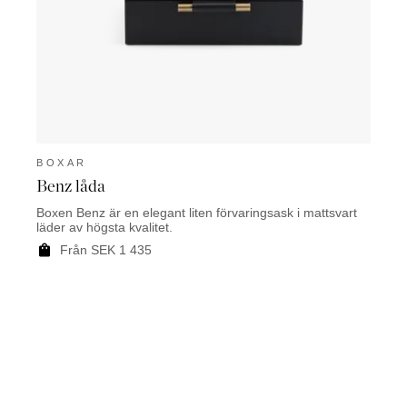
BOXAR
BOX
Benz låda
Vome
Boxen Benz är en elegant liten förvaringsask i mattsvart
Boxen 
läder av högsta kvalitet.
mässin
Från 
Från SEK 1 435