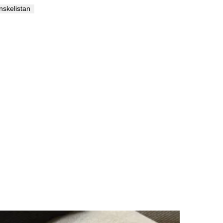
önskelistan
Palma