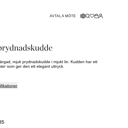
AVTALA MÖTE
BUTIKER SVERIGE
Välj språk:
 prydnadskudde
Norsk
Göteborg
og 2026
Malmö
Dansk
Stockholm
färgad, mjuk prydnadskudde i mjukt lin. Kudden har ett
English
ter som ger den ett elegant uttryck.
Svenska
BUTIKER DANMARK
fikationer
Köbenhamn
SHOWROOM SPANIEN
85
Marbella