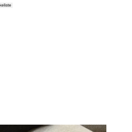
skeliste
Palma