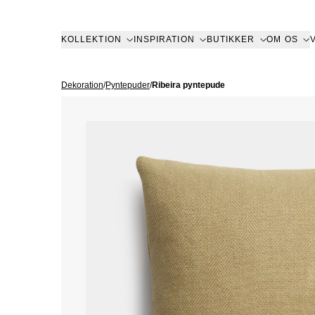
KOLLEKTION
INSPIRATION
BUTIKKER
OM OS
Dekoration
/
Pyntepuder
/
Ribeira pyntepude
KOLLEKTION
INSPIRATION
TJENESTER
BUTIKKE
Om Slettvoll
Vores historie
Hele kollektionen
Alle
Levering
Tæpp
Berge
Vores filosofi
Sofaer
Inspirerende hjem
Kundeklub
Dekora
Bærum
VORES HISTORIE
ARVEN
ALLE TÆP
Håndværk
Stole
Slettvoll + Hadeland
Indretningshjælp
Senge
Dram
VORES FILOSOFI
Å SKAPE ET HJEM
ALLE SOFAER
2-4 SÆDER
AL DEKOR
Bæredygtighed
Borde
Uderum
Senge
Hauge
MODULSOFAER
DIVANER
DAYBEDS
LANTERNE
KVALITET DER HOLDER
ALLE STOLE
LÆNESTOLE
SPISESTOLE
ALLE SEN
Opbevaring
Feriebolig
Gardi
Kristi
SPISESOFAER
FADE OG 
BARSTOLE
PUFFER
TOPMADR
BÆREDYGTIGHED
ALLE BORDE
SOFABORDE
SPISEBORDE
ALT SENG
Havemøbler
Gardiner
Outlet
Lilles
PYNTEPUD
SENGEKAP
SMÅ BORDE
SKRIVEBORDE
PUDEBET
AL OPBEVARING
SKABE
HYLDER
GARDINTE
KURVER
Belysning
Malene Birger
Somme
Moss
DYNER OG
SKÆNKE OG KONSOLBORDE
TV-BÆNKE
ALLE HAVEMØBLER
BORDDÆK
Virksomhed
KOMMODER
NATBORDE
ALLE HAVEMØBELSERIER
SOFAER
AL BELYSNING
GULVLAMPER
SOFABORD
SPISESTOLE
SPISEBORD
BORDLAMPER
LOFTSLAMPER
LOUNGESTOLE
PUFFER
SOLSENGE
VÆGLAMPER
UDENDØRSLAMPER
HÆNGEKØJE
TILBEHØR