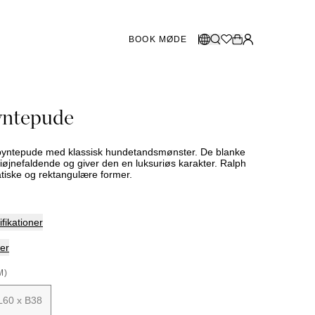
BOOK MØDE
BUTIKKER SVERIGE
Vælg sprog
yntepude
Norsk
Göteborg
Malmö
Dansk
Stockholm
t pyntepude med klassisk hundetandsmønster. De blanke
English
iøjnefaldende og giver den en luksuriøs karakter. Ralph
atiske og rektangulære former.
Svenska
BUTIKKER DANMARK
fikationer
København
er
M)
SHOWROOM SPANIEN
L60 x B38
Marbella