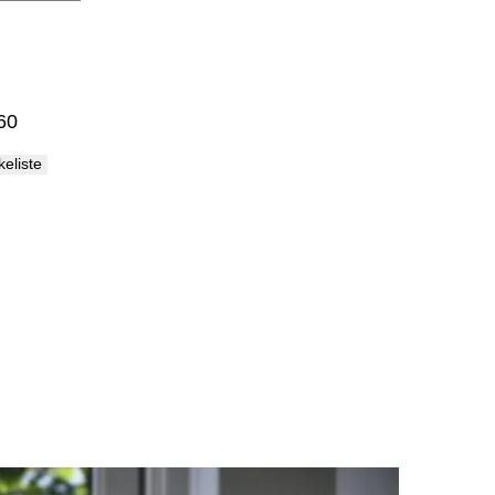
Palma
60
skeliste