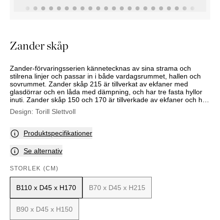
KOMMODER
TILLBEHÖR
SÄNGBORD
Marbella
Palma
Zander skåp
Zander-förvaringsserien kännetecknas av sina strama och
stilrena linjer och passar in i både vardagsrummet, hallen och
sovrummet. Zander skåp 215 är tillverkat av ekfaner med
glasdörrar och en låda med dämpning, och har tre fasta hyllor
inuti. Zander skåp 150 och 170 är tillverkade av ekfaner och har
två dörrar med dämpning. Dessa två modeller finns även med
Design:
Torill Slettvoll
dörrar från Roma-serien, designade och tillverkade av
konstnärsparet Sara och Michele Morandi. Internt har 150-
skåpet en permanent monterad och justerbar trähylla, och 170-
Produktspecifikationer
skåpet har fyra fanerade hyllor, varav två är justerbara. Skåpen
har ett mattsvart stålchassi. Levereras med handtag i mattsvart
Se alternativ
stål eller bronsfärgad mässing.
STORLEK (CM)
B110 x D45 x H170
B70 x D45 x H215
B90 x D45 x H150