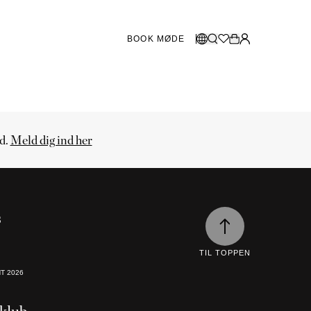
BOOK MØDE
BUTIKKER SVERIGE
Vælg sprog
Norsk
Göteborg
Malmö
Dansk
ud.
Meld dig ind her
Stockholm
English
Svenska
BUTIKKER DANMARK
s
København
TIL TOPPEN
HT
2026
SHOWROOM SPANIEN
Marbella