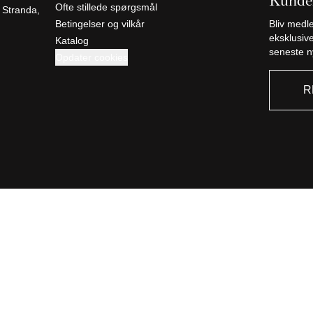
Kunde
Ofte stillede spørgsmål
 Stranda,
Betingelser og vilkår
Bliv medl
eksklusive
Katalog
seneste n
Opdater cookies
R