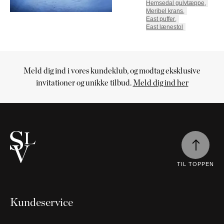
Hemsedal gulvtæppe
,
Meribel krans
,
East puffer
,
East lænestol
Meld dig ind i vores kundeklub, og modtag eksklusive
Indkøbskurv
invitationer og unikke tilbud.
Meld dig ind her
Indkøbskurven
er
tom
Fortsæt
med at
handle
TIL TOPPEN
Kundeservice