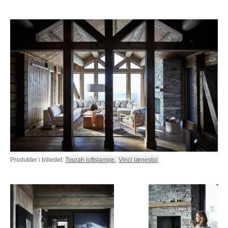
Produkter i billedet:
Tourah loftslampe
,
Vinci lænestol