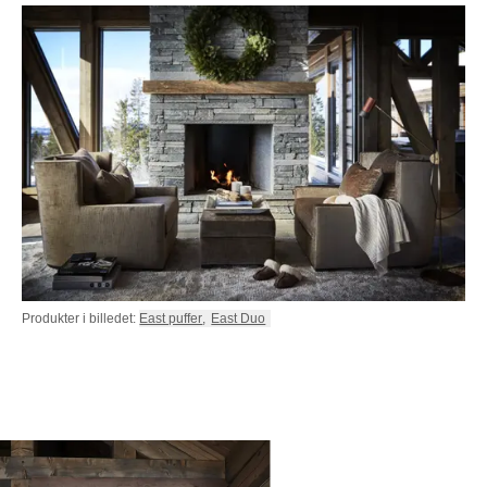
Produkter i billedet:
East puffer
,
East Duo