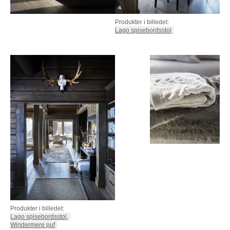
PUFFER
KRUKKER
SOLSENGE
KURVER
Marbella
Produkter i billedet:
HÆNGEKØJE
DEKORATION
Lago spisebordsstol
Palma
TILBEHØR
SPEJLE
BORDDÆKNING
BILLEDER
Produkter i billedet:
Lago spisebordsstol
,
Windermere puf