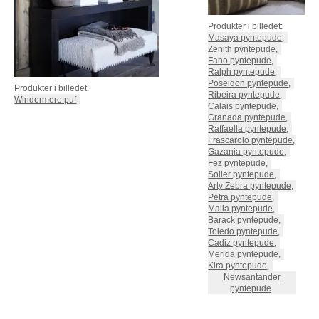
Produkter i billedet:
Masaya pyntepude
,
Zenith pyntepude
,
Fano pyntepude
,
Ralph pyntepude
,
Poseidon pyntepude
,
Produkter i billedet:
Ribeira pyntepude
,
Windermere puf
Calais pyntepude
,
Granada pyntepude
,
Raffaella pyntepude
,
Frascarolo pyntepude
,
Gazania pyntepude
,
Fez pyntepude
,
Soller pyntepude
,
Arty Zebra pyntepude
,
Petra pyntepude
,
Malia pyntepude
,
Barack pyntepude
,
Toledo pyntepude
,
Cadiz pyntepude
,
Merida pyntepude
,
Kira pyntepude
,
Newsantander
pyntepude