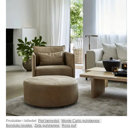
Produkter i billedet:
Piet lænestol
,
Monte Carlo gulvtæppe
,
Bonduku krukke
,
Zeta gulvlampe
,
Ross puf