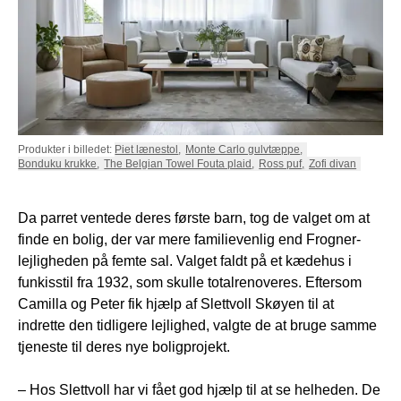
PUFFER
KRUKKER
SOLSENGE
KURVER
Marbella
HÆNGEKØJE
DEKORATION
Palma
TILBEHØR
SPEJLE
BORDDÆKNING
BILLEDER
Produkter i billedet:
Piet lænestol
,
Monte Carlo gulvtæppe
,
Bonduku krukke
,
The Belgian Towel Fouta plaid
,
Ross puf
,
Zofi divan
Da parret ventede deres første barn, tog de valget om at
finde en bolig, der var mere familievenlig end Frogner-
lejligheden på femte sal. Valget faldt på et kædehus i
funkisstil fra 1932, som skulle totalrenoveres. Eftersom
Camilla og Peter fik hjælp af Slettvoll Skøyen til at
indrette den tidligere lejlighed, valgte de at bruge samme
tjeneste til deres nye boligprojekt.
– Hos Slettvoll har vi fået god hjælp til at se helheden. De