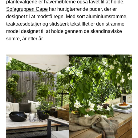
plantevalgene er havemøblerne også lavet til at holde.
Sofagruppen Cape
har hurtigtørrende puder, der er
designet til at modstå regn. Med sort aluminiumsramme,
teaktræsdetaljer og slidstærk tekstilflet er den stramme
model designet til at holde gennem de skandinaviske
somre, år efter år.