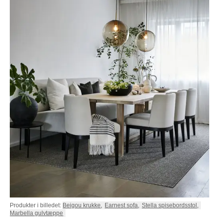
Produkter i billedet:
Beigou krukke
,
Earnest sofa
,
Stella spisebordsstol
,
Marbella gulvtæppe