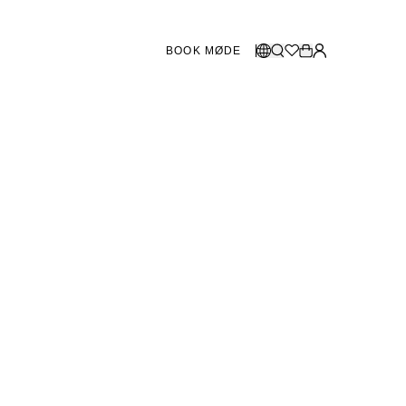
BOOK MØDE
BUTIKKER SVERIGE
Vælg sprog
Norsk
Göteborg
Malmö
Dansk
Stockholm
English
Svenska
BUTIKKER DANMARK
København
SHOWROOM SPANIEN
Marbella