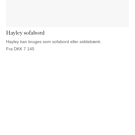
PUFFER
KRUKKER
SOLSENGE
KURVER
Marbella
HÆNGEKØJE
DEKORATION
Palma
TILBEHØR
SPEJLE
BORDDÆKNING
Hayley sofabord
BILLEDER
Hayley kan bruges som sofabord eller siddebænk.
Fra
DKK
7 145