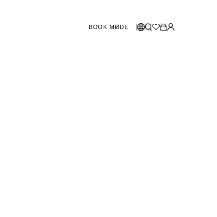
BOOK MØDE
BUTIKKER SVERIGE
Vælg sprog
Norsk
Göteborg
Malmö
Dansk
Stockholm
English
Svenska
BUTIKKER DANMARK
København
SHOWROOM SPANIEN
Marbella