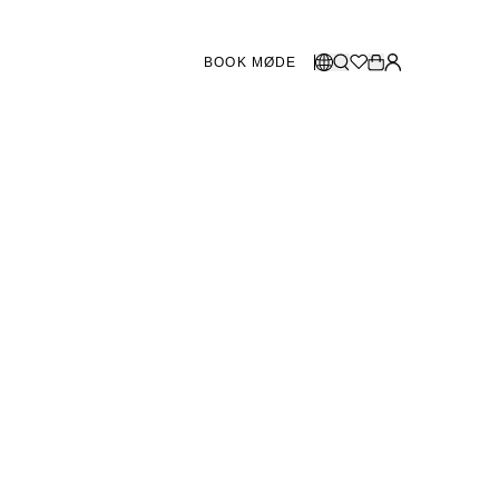
BOOK MØDE
BUTIKKER SVERIGE
Vælg sprog
Norsk
Göteborg
Malmö
Dansk
Stockholm
English
Svenska
BUTIKKER DANMARK
København
SHOWROOM SPANIEN
Marbella